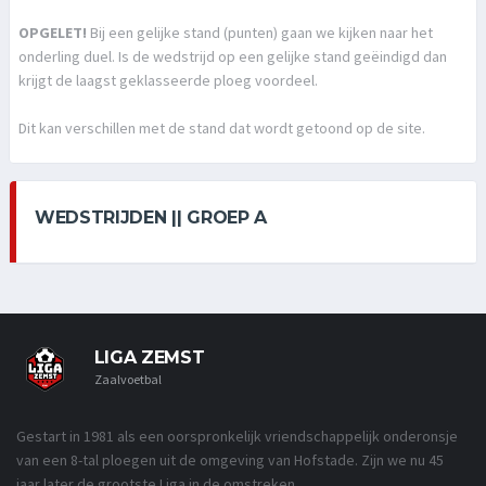
OPGELET!
Bij een gelijke stand (punten) gaan we kijken naar het
onderling duel. Is de wedstrijd op een gelijke stand geëindigd dan
krijgt de laagst geklasseerde ploeg voordeel.
Dit kan verschillen met de stand dat wordt getoond op de site.
WEDSTRIJDEN || GROEP A
LIGA ZEMST
Zaalvoetbal
Gestart in 1981 als een oorspronkelijk vriendschappelijk onderonsje
van een 8-tal ploegen uit de omgeving van Hofstade. Zijn we nu 45
jaar later de grootste Liga in de omstreken.