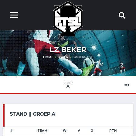
LZ BEKER
HOME
BEKER
GROEPFASE
GROEP
A
STAND || GROEP A
#
TEAM
W
V
G
PTN