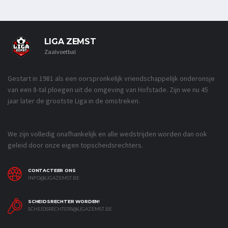
LIGA ZEMST
Zaalvoetbal
Gestart in 1981 als een oorspronkelijk vriendschappelijk onderonsje
van een 8-tal ploegen uit de omgeving van Hofstade. Zijn we nu 45
jaar later de grootste Liga in de omstreken.
We zijn volledig onafhankelijk en alle wedstrijden worden dan ook
geleid door onze eigen topscheidsrechters.
CONTACTEER ONS
INFO@LIGAZEMST.BE
SCHEIDSRECHTER WORDEN!
SCHEIDSRECHTERS@LIGAZEMST.BE