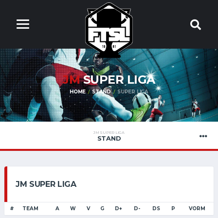
JM
SUPER LIGA
HOME
STAND
SUPER LIGA
JM SUPER LIGA
STAND
JM SUPER LIGA
#
TEAM
A
W
V
G
D+
D-
DS
P
VORM